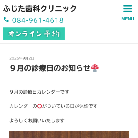
コ
ふじた歯科クリニック
ン
テ
MENU
084-961-4618
ン
ツ
へ
ス
キ
投
2025年9月2日
ッ
稿
９月の診療日のお知らせ
日:
プ
９月の診療日カレンダーです
カレンダーの
がついている日が休診です
よろしくお願いいたします