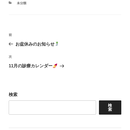
カ
未分類
テ
ゴ
リ
ー
投
前
前
の
稿
お盆休みのお知らせ
投
ナ
稿
次
次
ビ
の
11月の診療カレンダー
投
ゲ
稿
ー
検索
シ
ョ
検
索
ン